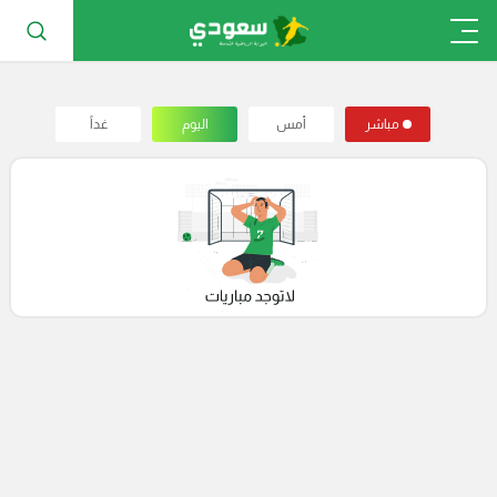
مباشر
أمس
اليوم
غداً