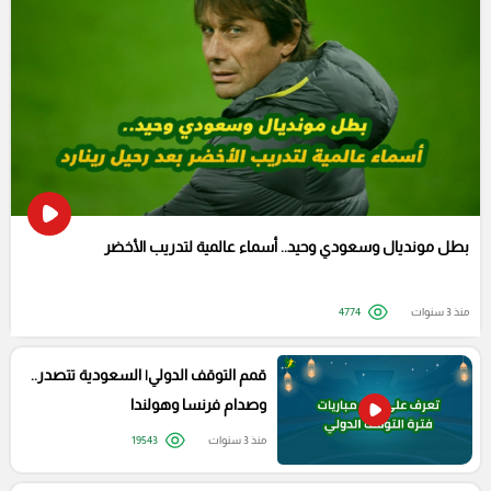
بطل مونديال وسعودي وحيد.. أسماء عالمية لتدريب الأخضر
منذ 3 سنوات
4774
قمم التوقف الدولي| السعودية تتصدر..
وصدام فرنسا وهولندا
منذ 3 سنوات
19543