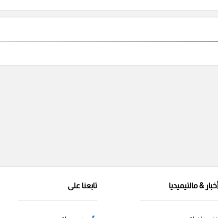
خبار & مالتيميديا
تابعنا على