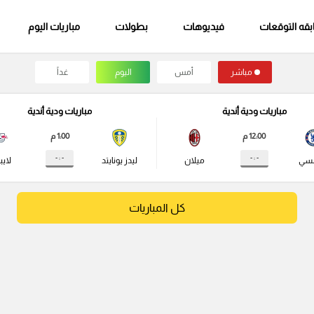
قه التوقعات
فيديوهات
بطولات
مباريات اليوم
مباشر
أمس
اليوم
غداً
مباريات ودية أندية
مباريات ودية أندية
12:00 م
1:00 م
- : -
- : -
لسي
ميلان
ليدز يونايتد
لايب
كل المباريات