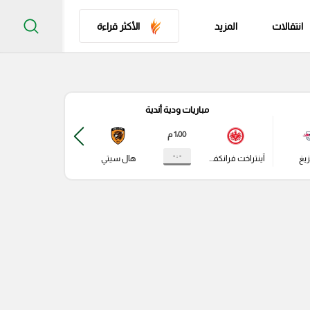
انتقالات
المزيد
الأكثر قراءة
مباريات ودية أندية
مباري
1:00 م
- : -
زيغ
آينتراخت فرانكفورت
هال سيتي
باير ليفركوزن