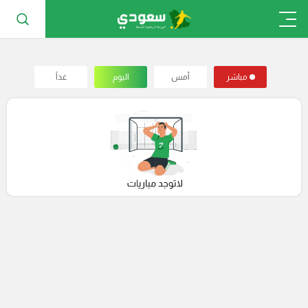
مباشر
أمس
اليوم
غداً