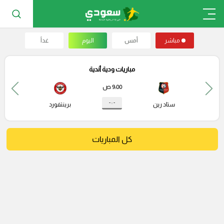
مباشر
أمس
اليوم
غداً
مباريات ودية أندية
9:00 ص
- : -
ستاد رين
برينتفورد
كل المباريات