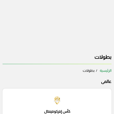
بطولات
الرئيسية
بطولات
عالمى
كأس إنتركونتيننتال