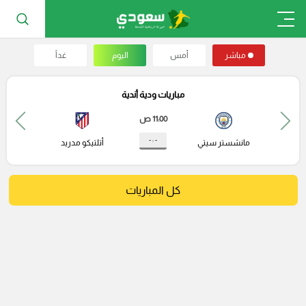
مباشر
أمس
اليوم
غداً
مباريات ودية أندية
11:00 ص
- : -
مانشستر سيتي
أتلتيكو مدريد
كل المباريات