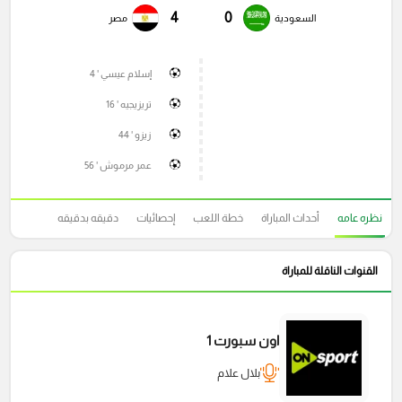
4
0
السعودية
مصر
إسلام عيسي ' 4
تريزيجيه ' 16
زيزو ' 44
عمر مرموش ' 56
نظره عامه
أحداث المباراة
خطة اللعب
إحصائيات
دقيقه بدقيقه
القنوات الناقلة للمباراة
اون سبورت 1
بلال علام