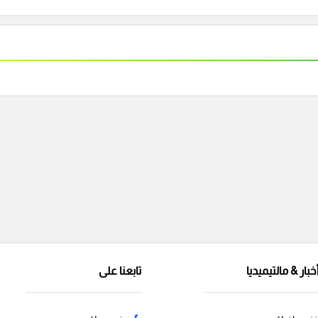
خبار & مالتيميديا
تابعنا على