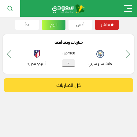
مباشر
أمس
اليوم
غداً
مباريات ودية أندية
11:00 ص
- : -
مانشستر سيتي
أتلتيكو مدريد
كل المباريات