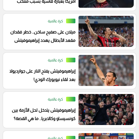
أمريكا بعبارة قاسية بسبب منتخب
فرنسا!
كرة عالمية
ميلان على صفيح ساخن.. خطر فقدان
مقعد الأبطال يهدد إبراهيموفيتش
بالرحيل
كرة عالمية
إبراهيموفيتش يفتح النار على جوارديولا
بعد لقاء نيويورك الودي!
كرة عالمية
إبراهيموفيتش يتدخل لحل الأزمة بين
كونسيساو وكالابريا.. ما هي القصة؟
كرة عالمية