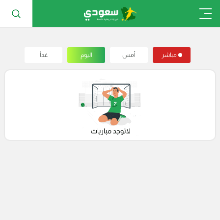
مباشر
أمس
اليوم
غداً