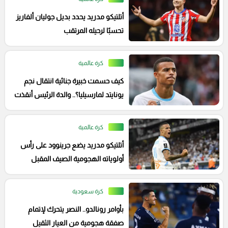
أتلتيكو مدريد يحدد بديل جوليان ألفاريز
تحسبًا لرحيله المرتقب
كرة عالمية
كيف حسمت خبيرة جنائية انتقال نجم
يونايتد لمارسيليا؟.. والدة الرئيس أنقذت
جرينوود
كرة عالمية
أتلتيكو مدريد يضع جرينوود على رأس
أولوياته الهجومية الصيف المقبل
كرة سعودية
بأوامر رونالدو.. النصر يتحرك لإتمام
صفقة هجومية من العيار الثقيل