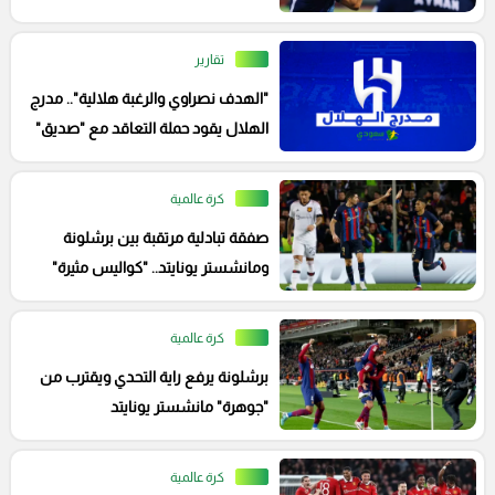
تقارير
"الهدف نصراوي والرغبة هلالية".. مدرج
الهلال يقود حملة التعاقد مع "صديق"
رونالدو
كرة عالمية
صفقة تبادلية مرتقبة بين برشلونة
ومانشستر يونايتد.. "كواليس مثيرة"
كرة عالمية
برشلونة يرفع راية التحدي ويقترب من
"جوهرة" مانشستر يونايتد
كرة عالمية