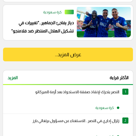
كرة سعودية
دياز يفاجئ الجماهير.."تغييرات في
تشكيل الهلال المنتظر ضد فلامنجو"
عرض المزيد...
الأكثر قراءة
المزيد
1
النصر يتحرك لإنقاذ صفقة الاستحواذ بعد أزمة الميركاتو
كرة سعودية
2
زلزال إداري في النصر.. الاستغناء عن مسؤول برتغالي بارز