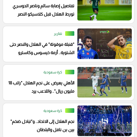
تفاصيل إصابة سالم وناصر الدوسري
تورط الهلال قبل كلاسيكو النصر
تقارير
"قنبلة موقوتة" في الهلال والنصر حتى
الشتوية.. أزمة خيسوس وكاسترو
كرة سعودية
الأهلي يعرض على نجم الهلال "راتب 18
مليون ريال".. واللاعب يرد
كرة سعودية
نجم الهلال إلى الاتحاد.. و"تبادل ضخم"
بين بن نافل والبلطان