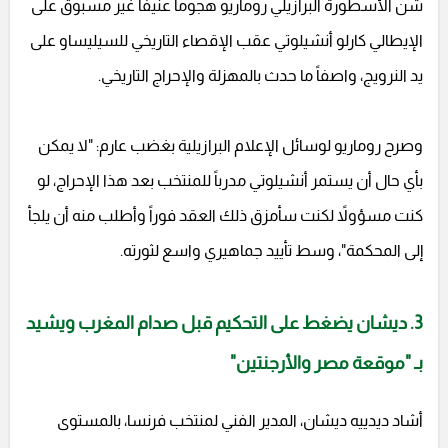
شن الأسطورة البرازيلي روماريو هجوماً عنيفاً غير مسبوق على
الإيطالي كارلو أنشيلوتي عقب الإقصاء التاريخي للسيليساو على
يد النرويج، واصفاً ما حدث بالمهزلة والإحراج التاريخي.
وصرح روماريو لوسائل الإعلام البرازيلية بغضب عارم: "لا يمكن
بأي حال أن يستمر أنشيلوتي مدرباً للمنتخب بعد هذا الإحراج، لو
كنت مسؤولاً لكنت سأمزق ذلك العقد فوراً وأطلب منه أن يلجأ
إلى المحكمة"، وسط تأييد جماهيري واسع لثورته.
3. ديشان يضغط على التحكيم قبل صدام المغرب ويشيد
بـ "موقعة مصر والأرجنتين"
أشاد ديدييه ديشان، المدير الفني لمنتخب فرنسا، بالمستوى