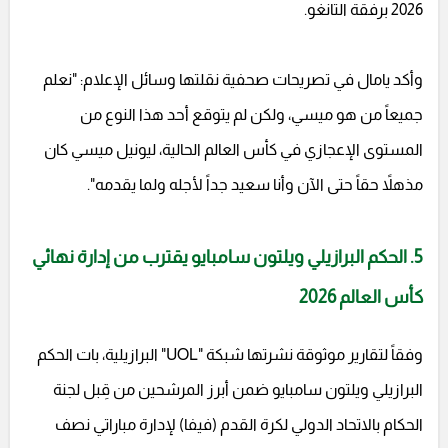
2026 برفقة التانغو.
وأكد يامال في تصريحات صحفية نقلتها وسائل الإعلام: "نعلم
جميعاً من هو ميسي، ولكن لم يتوقع أحد هذا النوع من
المستوى الإعجازي في كأس العالم الحالية، ليونيل ميسي كان
مذهلاً حقاً حتى الآن وأنا سعيد جداً لأجله ولما يقدمه".
5. الحكم البرازيلي ويلتون سامبايو يقترب من إدارة نهائي
كأس العالم 2026
وفقاً لتقارير موثوقة نشرتها شبكة "UOL" البرازيلية، بات الحكم
البرازيلي ويلتون سامبايو ضمن أبرز المرشحين من قِبل لجنة
الحكام بالاتحاد الدولي لكرة القدم (فيفا) لإدارة مباراتي نصف