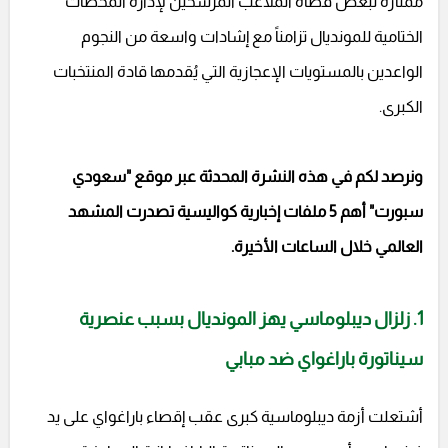
ممتازة لبعض قضاة الملاعب المرشحين لإدارة المحطات
الختامية للمونديال تزامناً مع إشادات واسعة من النجوم
الواعدين بالمستويات الإعجازية التي يُقدمها قادة المنتخبات
الكبرى.
ونرصد لكم في هذه النشرة المحدثة عبر موقع "سعودي
سبورت" أهم 5 ملفات إخبارية كواليسية تصدرت المشهد
العالمي خلال الساعات الأخيرة.
1. زلزال ديبلوماسي يهز المونديال بسبب عنصرية
سيناتورة باراغواي ضد مبابي
أشتعلت أزمة ديبلوماسية كبرى عقب إقصاء باراغواي على يد