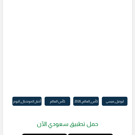
ليونيل_ميسي
كأس_العالم_2026
كأس العالم
أخبار_المونديال_اليوم
حمل تطبيق سعودي الآن