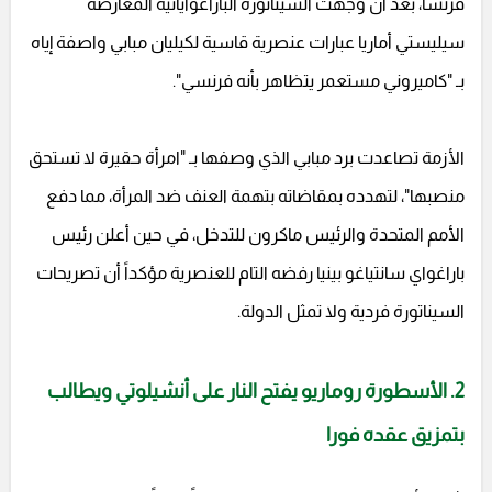
فرنسا، بعد أن وجهت السيناتورة الباراغوايانية المعارضة
سيليستي أماريا عبارات عنصرية قاسية لكيليان مبابي واصفة إياه
بـ "كاميروني مستعمر يتظاهر بأنه فرنسي".
الأزمة تصاعدت برد مبابي الذي وصفها بـ "امرأة حقيرة لا تستحق
منصبها"، لتهدده بمقاضاته بتهمة العنف ضد المرأة، مما دفع
الأمم المتحدة والرئيس ماكرون للتدخل، في حين أعلن رئيس
باراغواي سانتياغو بينيا رفضه التام للعنصرية مؤكداً أن تصريحات
السيناتورة فردية ولا تمثل الدولة.
2. الأسطورة روماريو يفتح النار على أنشيلوتي ويطالب
بتمزيق عقده فورا