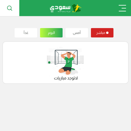
مباشر
أمس
اليوم
غداً