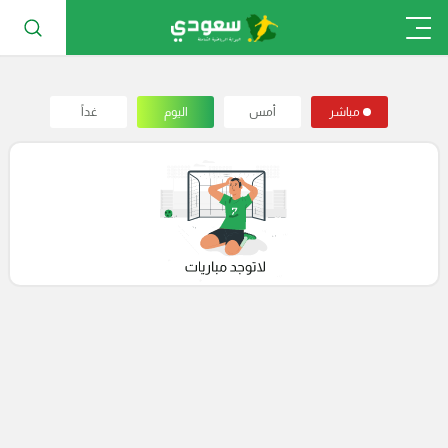
مباشر
أمس
اليوم
غداً