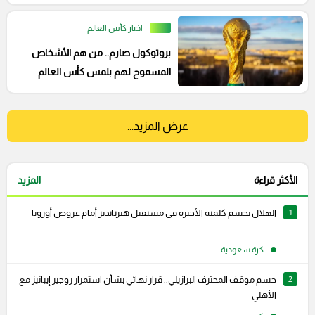
العالم
اخبار كأس العالم
بروتوكول صارم.. من هم الأشخاص
المسموح لهم بلمس كأس العالم
الأصلية بدون قفازات؟
عرض المزيد...
الأكثر قراءة
المزيد
1
الهلال يحسم كلمته الأخيرة في مستقبل هيرنانديز أمام عروض أوروبا
كرة سعودية
2
حسم موقف المحترف البرازيلي.. قرار نهائي بشأن استمرار روجير إيبانيز مع
الأهلي