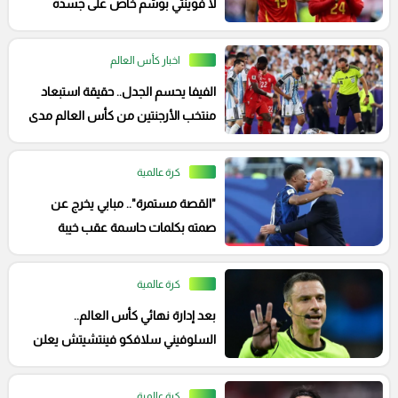
لا فوينتي بوشم خاص على جسده
اخبار كأس العالم
الفيفا يحسم الجدل.. حقيقة استبعاد
منتخب الأرجنتين من كأس العالم مدى
الحياة
كرة عالمية
"القصة مستمرة".. مبابي يخرج عن
صمته بكلمات حاسمة عقب خيبة
المونديال
كرة عالمية
بعد إدارة نهائي كأس العالم..
السلوفيني سلافكو فينتشيتش يعلن
اعتزال التحكيم
كرة عالمية