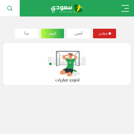
مباشر
أمس
اليوم
غداً