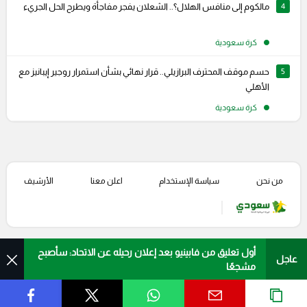
4
مالكوم إلى منافس الهلال؟.. الشعلان يفجر مفاجأة ويطرح الحل الجريء
كرة سعودية
5
حسم موقف المحترف البرازيلي.. قرار نهائي بشأن استمرار روجير إيبانيز مع
الأهلي
كرة سعودية
من نحن
سياسة الإستخدام
اعلن معنا
الأرشيف
أول تعليق من فابينيو بعد إعلان رحيله عن الاتحاد: سأصبح
عاجل
مشجعًا