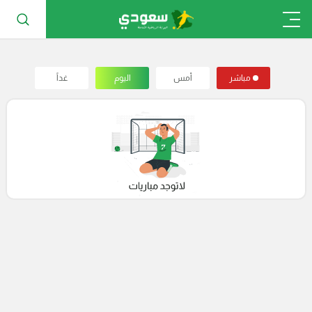
مباشر
أمس
اليوم
غداً