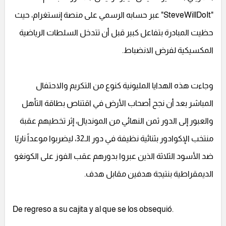
"SteveWillDoIt" عبر حسابه الرسمي على منصة إنستغرام، حيث
حظيت المبادرة بتفاعل كبير قبل أن تتدخل السلطات الرياضية
المكسيكية لفرض الانضباط.
وجاءت هذه الهدايا المليونية كنوع من التكريم والاحتفال
المباشر بعد أن نجح أصحاب الأرض في اقتناص بطاقة التأهل
والعبور إلى الدور ثمن النهائي من المونديال، إثر تخطيهم عقبة
منتخب الإكوادور بثنائية نظيفة في دور الـ32، ليضربوا موعداً ناريًا
ضد الأسود الثلاثة الذين عبروا بدورهم عقب الفوز على الكونغو
الديمقراطية بنتيجة هدفين مقابل هدف.
De regreso a su cajita y al que se los obsequió.