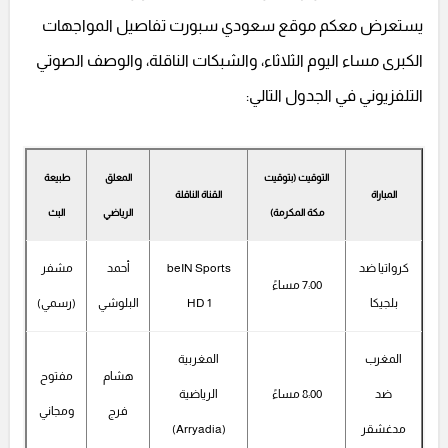
يستعرض معكم موقع سعودي سبورت تفاصيل المواجهات
الكبرى مساء اليوم الثلاثاء، والشبكات الناقلة، والوصف الصوتي
التلفزيوني في الجدول التالي:
التوقيت (بتوقيت
المعلق
طبيعة
المباراة
القناة الناقلة
مكة المكرمة)
الرياضي
البث
كرواتيا ضد
beIN Sports
أحمد
مشفر
7:00 مساءً
بلجيكا
HD 1
البلوشي
(رسمي)
المغرب
المغربية
هشام
مفتوح
ضد
8:00 مساءً
الرياضية
فرج
ومجاني
مدغشقر
(Arryadia)