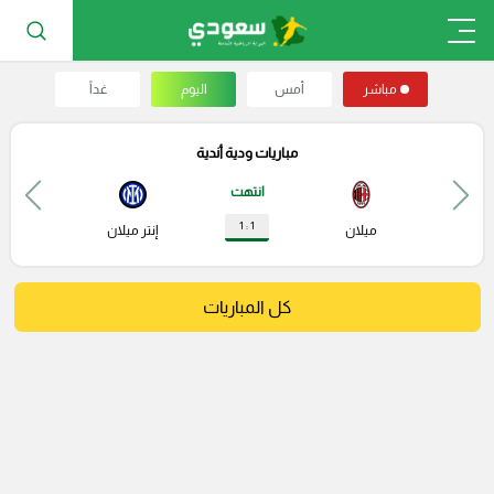
مباشر
أمس
اليوم
غداً
مباريات ودية أندية
انتهت
1 : 1
ميلان
إنتر ميلان
كل المباريات