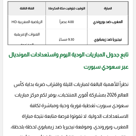
المباراة
التوقيت (بتوقيت مكة المكرمة)
القناة الناقلة
المغرب ضد بوروندي
4:00 عصراً
الرياضية المغربية HD
القنوات الإفريقية
نيجيريا ضد زيمبابوي
9:30 مساءً
المفتوحة
تابع جدول المباريات الودية اليوم واستعدادات المونديال
عبر سعودي سبورت
نظراً للأهمية البالغة لمباريات الليلة واقتراب ضربة بداية كأس
العالم 2026 بمشاركة أقوى المنتخبات، يوفر لكم مركز مباريات
سعودي سبورت تغطية فورية وحية ومباشرة لكافة
الاستعدادات الدولية. لا تفوتوا فرصة متابعة نتيجة مباراة
المغرب وبوروندي، وموقعة نيجيريا ضد زيمبابوي لحظة بلحظة،