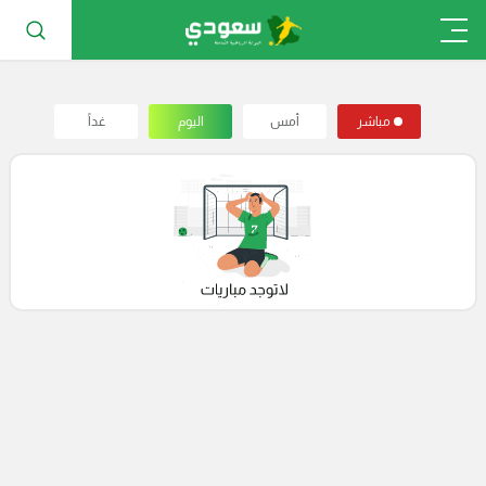
مباشر
أمس
اليوم
غداً