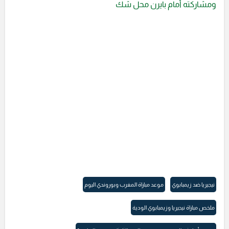
ومشاركته أمام بايرن محل شك
نيجيريا ضد زيمبابوي
موعد مباراة المغرب وبوروندي اليوم
ملخص مباراة نيجيريا وزيمبابوي الودية