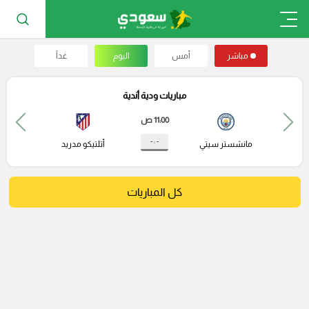
مباشر
أمس
اليوم
غداً
مباريات ودية أندية
11:00 ص
- : -
مانشستر سيتي
أتلتيكو مدريد
كل المباريات