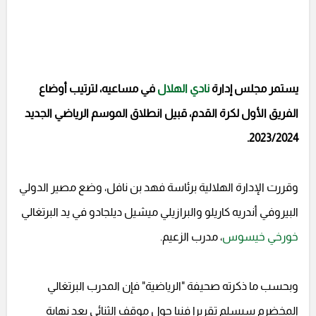
يستمر مجلس إدارة
نادي الهلال
في مساعيه، لترتيب أوضاع
الفريق الأول لكرة القدم، قبيل انطلاق الموسم الرياضي الجديد
2023/2024.
وقررت الإدارة الهلالية برئاسة فهد بن نافل، وضع مصير الدولي
البيروفي أندريه كاريلو والبرازيلي ميشيل ديلجادو في يد البرتغالي
خورخي خيسوس
، مدرب الزعيم.
وبحسب ما ذكرته صحيفة "الرياضية" فإن المدرب البرتغالي
المخضرم سيسلم تقريرا فنيا حول موقف الثنائي بعد نهاية