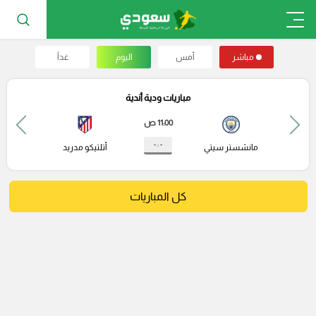
مباشر
أمس
اليوم
غداً
مباريات ودية أندية
11:00 ص
- : -
مانشستر سيتي
أتلتيكو مدريد
كل المباريات