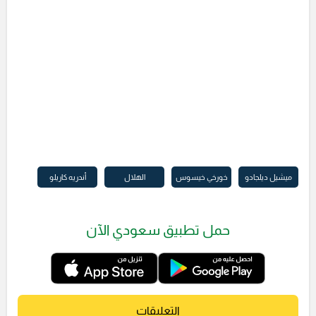
ميشيل ديلجادو
خورخي خيسوس
الهلال
أندريه كاريلو
حمل تطبيق سعودي الآن
التعليقات