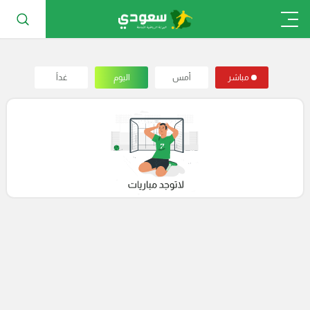
مباشر
أمس
اليوم
غداً