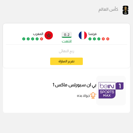
كأس العالم
فرنسا
المغرب
2 : 0
انتهت
ربع النهائي
تقرير المباراة
بي ان سبورتس ماكس 1
جواد بده