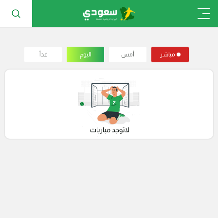
مباشر
أمس
اليوم
غداً