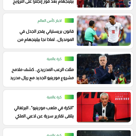
بيلينجهام بعد فوز إنجلترا على النرويج
اخبار كأس العالم
قانون بريستياني يفجر الجدل في
المونديال.. لماذا نجا بيلينجهام من
الطرد ضد غانا؟
كرة عالمية
مثلث الرعب المدريدي.. كشف ملامح
مشروع مورينيو الجديد مع ريال مدريد
كرة عالمية
"الكرة في ملعب مورينيو".. البرتغالي
يتلقى تقارير سرية عن لاعبي الملكي
قبل العودة
كرة عالمية