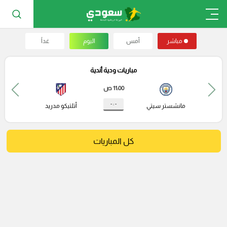
مباشر
أمس
اليوم
غداً
مباريات ودية أندية
11:00 ص
- : -
مانشستر سيتي
أتلتيكو مدريد
كل المباريات