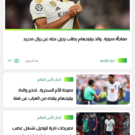
مفاجأة مدوية.. والد بيلينجهام يطلب رحيل نجله عن ريال مدريد
كرة عالمية
منذ أسبوع
177
اخبار كأس العالم
نصيحة الأم السحرية.. تحذير والدة
بيلينجهام ينقذه من الغياب عن قمة
الأرجنتين
اخبار كأس العالم
تصريحات نارية لتوخيل تشغل غضب