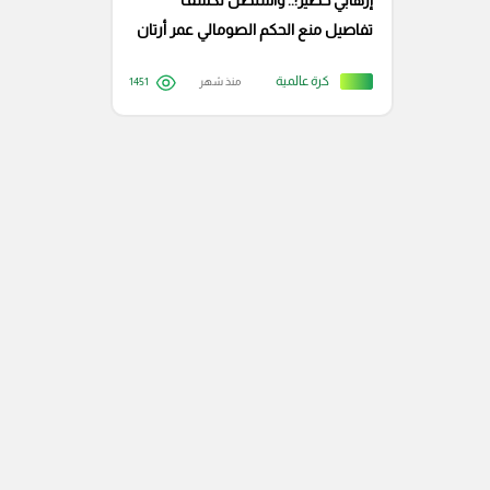
إرهابي خطير!.. واشنطن تكشف
تفاصيل منع الحكم الصومالي عمر أرتان
من دخول أمريكا
كرة عالمية
منذ شهر
1451