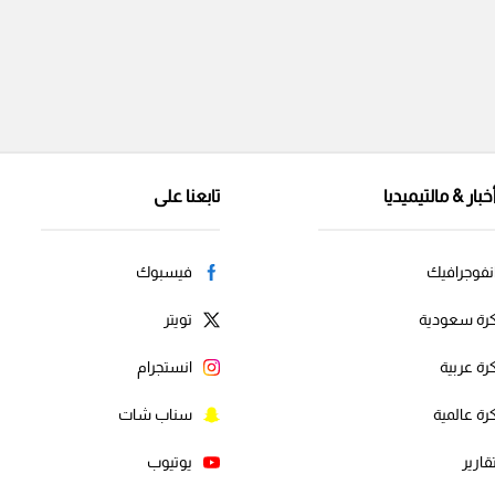
خبار & مالتيميديا
تابعنا على
نفوجرافيك
فيسبوك
رة سعودية
تويتر
رة عربية
انستجرام
رة عالمية
سناب شات
قارير
يوتيوب