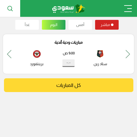
مباشر
أمس
اليوم
غداً
مباريات ودية أندية
9:00 ص
- : -
ستاد رين
برينتفورد
كل المباريات