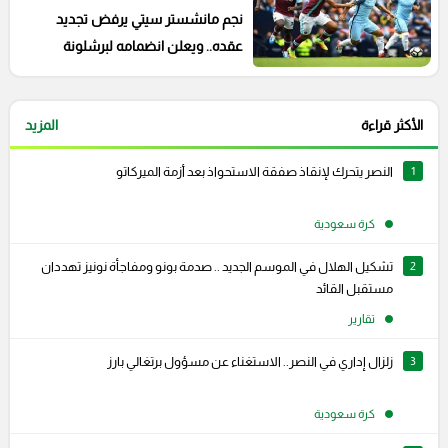
نجم مانشستر سيتي يرفض تجديد
عقده.. ويعلن انضمامه لبرشلونة
الأكثر قراءة
المزيد
1
النصر يتحرك لإنقاذ صفقة الاستحواذ بعد أزمة الميركاتو
كرة سعودية
2
تشكيل الهلال في الموسم الجديد .. صدمة بونو ومفاجأة نونيز تهددان
مستقبل القائد
تقارير
3
زلزال إداري في النصر.. الاستغناء عن مسؤول برتغالي بارز
كرة سعودية