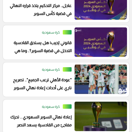
عاجل.. مركز التحكيم يتخذ قراره النهائي
في قضية كأس السوبر
كرة سعودية
قانوني يُجيب| هل يستحق القادسية
التدخل في قضية السوبر؟.. وما هي
النتيجة من ذلك؟
كرة سعودية
"عودة الأهلي ترعب الجميع".. تصريح
ناري على أحداث إعادة نهائي السوبر
كرة سعودية
إعادة نهائي السوبر السعودي .. تحرك
مفاجئ من القادسية يسعد النصر