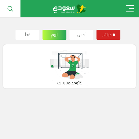
مباشر
أمس
اليوم
غداً