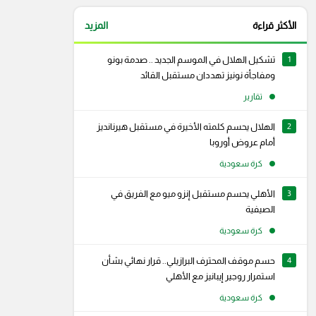
الأكثر قراءة
المزيد
1
تشكيل الهلال في الموسم الجديد .. صدمة بونو
ومفاجأة نونيز تهددان مستقبل القائد
تقارير
2
الهلال يحسم كلمته الأخيرة في مستقبل هيرنانديز
أمام عروض أوروبا
كرة سعودية
3
الأهلي يحسم مستقبل إنزو ميو مع الفريق في
الصيفية
كرة سعودية
4
حسم موقف المحترف البرازيلي.. قرار نهائي بشأن
استمرار روجير إيبانيز مع الأهلي
كرة سعودية
رام
سناب شات