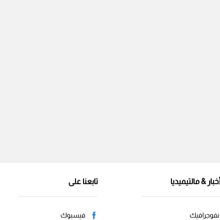
خبار & مالتيميديا
تابعنا على
نفوجرافيك
فيسبوك