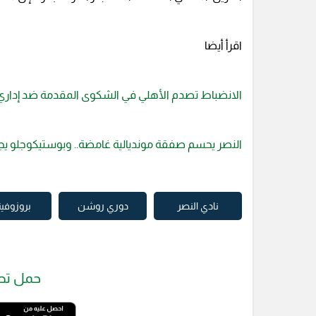
اقرأ أيضا
الانضباط تصدم الأهلي في الشكوى المقدمة ضد إداري 
النصر يحسم صفقة مونديالية غامضة.. وبوستيكوجلو يجه
نادي النصر
دوري روشن
بروزوف
حمل تط