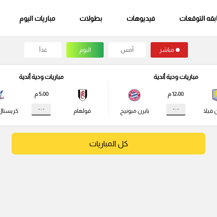
قه التوقعات
فيديوهات
بطولات
مباريات اليوم
مباشر
أمس
اليوم
غداً
مباريات ودية أندية
مباريات ودية أندية
12:00 م
5:00 م
- : -
- : -
 فيلا
بايرن ميونيخ
فولهام
كريستال
كل المباريات