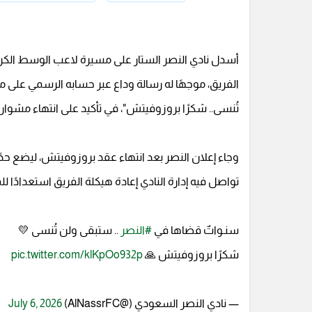
أسدل نادي النصر الستار على مسيرة لاعب الوسط الكر
الفريق، موجهًا له رسالة وداع عبر حسابه الرسمي على 
تُنسى.. شكرًا بروزوفيتش"، في تأكيد على انتهاء مشوار 
وجاء إعلان النصر بعد انتهاء عقد بروزوفيتش، ليضع حد
تواصل فيه إدارة النادي إعادة هيكلة الفريق استعدادًا ل
سنـواتٌ قضاها في
#النصر
.. ستبقى ولن تُنسى 💛
شكرًا بروزوفيتش 🙏
pic.twitter.com/klKpOo932p
— نادي النصر السعودي (@AlNassrFC)
July 6, 2026