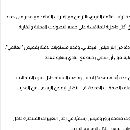
 ترتيب قائمة الفريق، بالتزامن مع اقتراب التعاقد مع مدير فني جديد
 أكثر جاهزية للمنافسة على جميع البطولات المحلية والقارية.
 بروزوفيتش قد انضم إلى النصر في صيف 2023 قادمًا من إنتر ميلان الإيطالي، وقدم مستويات لافتة بقميص "العالمي"،
لية، قبل أن تنتهي رحلته مع النادي بنهاية عقده.
دة أندية، تمهيدًا لاختيار وجهته المقبلة خلال فترة الانتقالات
 ملف الصفقات الجديدة، في انتظار الإعلان الرسمي عن المدرب
طوت صفحة بروزوفيتش رسميًا، في إطار التغييرات المنتظرة داخل
صات التتويج خلال الموسم الجديد.