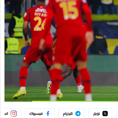
تويتر
تليجرام
فيسبوك
انستج