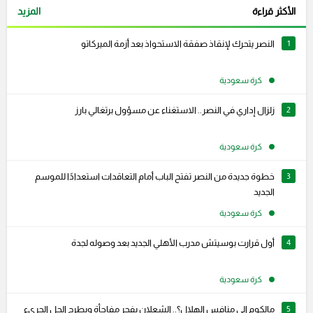
الأكثر قراءة
المزيد
1
النصر يتحرك لإنقاذ صفقة الاستحواذ بعد أزمة الميركاتو
كرة سعودية
2
زلزال إداري في النصر.. الاستغناء عن مسؤول برتغالي بارز
كرة سعودية
3
خطوة جديدة من النصر تفتح الباب أمام التعاقدات استعدادًا للموسم
الجديد
كرة سعودية
4
أول قرارت بوسيتش مدرب الأهلي الجديد بعد وصوله لجدة
كرة سعودية
5
مالكوم إلى منافس الهلال؟.. الشعلان يفجر مفاجأة ويطرح الحل الجريء