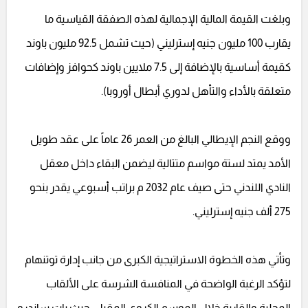
وبلغت القيمة المالية الإجمالية لهذه الصفقة القياسية ما
يقارب 100 مليون جنيه إسترليني (حيث تشمل 92.5 مليون باوند
كقيمة أساسية بالإضافة إلى 7.5 ملايين باوند كحوافز وإضافات
متعلقة بالأداء والتأهل لدوري أبطال أوروبا).
ووقع النجم الإيطالي البالغ من العمر 26 عاماً على عقد طويل
الأمد يمتد لستة مواسم متتالية ليضمن البقاء داخل معقل
النادي اللندني حتى صيف عام 2032 م براتب أسبوعي يقدر بنحو
275 ألف جنيه إسترليني.
وتأتي هذه الخطوة الاستراتيجية الكبرى من جانب إدارة توتنهام
لتؤكد الرغبة الواضحة في المنافسة الشرسة على الألقاب
المحلية والقارية خلال الموسم الكروي المقبل، حيث بات ساندرو