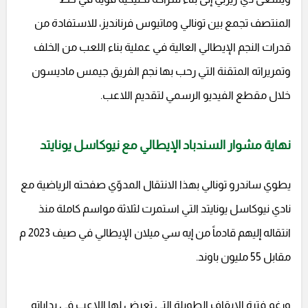
المنتصف تجمع بين تونالي وماتيوس فرنانديز، للاستفادة من
قدرات النجم الإيطالي العالية في عملية بناء اللعب من الخلف
وتمريراته المتقنة التي رحب بها نجم الفريق جيمس ماديسون
خلال مقطع الفيديو الرسمي لتقديم اللاعب.
نهاية مشوار السندباد الإيطالي مع نيوكاسل يونايتد
يطوي ساندرو تونالي بهذا الانتقال المدوّي صفحته الرياضية مع
نادي نيوكاسل يونايتد التي استمرت لثلاثة مواسم كاملة منذ
انتقاله إليهم قادماً من إيه سي ميلان الإيطالي في صيف 2023 م
مقابل 55 مليون باوند.
ورغم فترة الإيقاف الطويلة التي تعرض لها اللاعب في بداياته