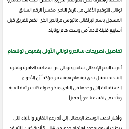
تونالي التوقيع الأغلى في تاريخ النادي مكسراً الرقم السابق
المسجل باسم البرتغالي ماتيوس فرنانديز الذي انضم للفريق قبل
أسابيع قليلة قادماً من وست هام يونايتد.
تفاصيل تصريحات ساندرو تونالي الأولى بقميص توتنهام
أعرب النجم الإيطالي ساندرو تونالي عن سعادته الغامرة وفخره
الشديد بتمثيل نادي توتنهام هوتسبير، مؤكداً أن الأجواء
الاستقبالية التي وجدها في النادي منذ وصوله كانت رائعة للغاية
وبثّت في نفسه شعوراً مميزاً.
وأشار لاعب الوسط الإيطالي إلى أنه رغم التقارير والأنباء التي
ربطت اسمه بوجود اهتمام جدي من 4 إلى 5 أندية كبرى للتعاقد