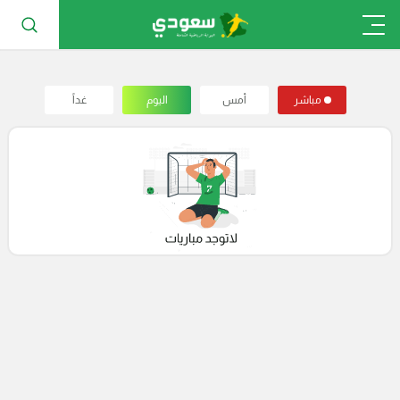
مباشر
أمس
اليوم
غداً