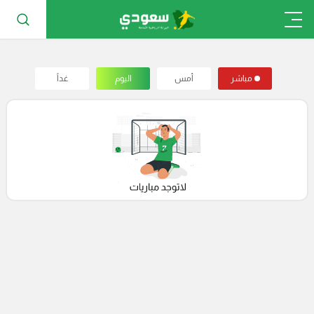
مباشر
أمس
اليوم
غداً