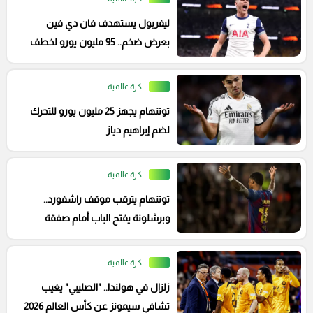
ليفربول يستهدف فان دي فين
بعرض ضخم.. 95 مليون يورو لخطف
صخرة دفاع توتنهام
كرة عالمية
توتنهام يجهز 25 مليون يورو للتحرك
لضم إبراهيم دياز
كرة عالمية
توتنهام يترقب موقف راشفورد..
وبرشلونة يفتح الباب أمام صفقة
مفاجئة
كرة عالمية
زلزال في هولندا.. "الصليبي" يغيب
تشافي سيمونز عن كأس العالم 2026