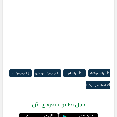
كأس العالم 2026
كأس العالم
إبراهيموفيتش وهنري
إبراهيموفيتش
أهداف المغرب وكندا
حمل تطبيق سعودي الآن