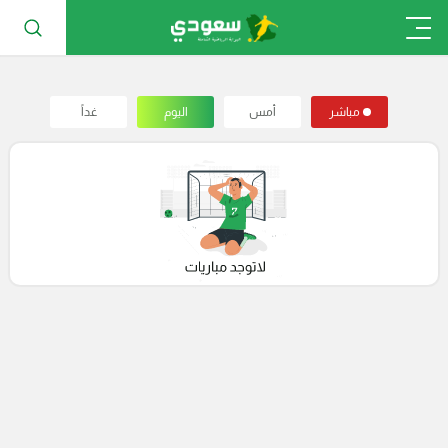
مباشر
أمس
اليوم
غداً