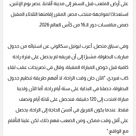
على أرض الملعب قبل السفر إلى مدينة أتلانتا، عصر يوم الإثنين،
استعدادًا لمواجهة منتخب مصر، المقرر إقامتها الثلاثاء المقبل
ضمن منافسات دور الـ16 من كأس العالم 2026.
وفي سياق متصل، أعرب ليونيل سكالوني عن استيائه من جدول
مباريات البطولة، مشيرًا إلى أن فريقه لم يحصل على فترة راحة
كافية قبل خوض المباراة المقبلة، وقال في تصريحات عقب لقاء
كاب فيردي: "الآن حان وقت الراحة، لا أفهم طريقة تنظيم جدول
البطولة، حصلنا في البداية على ستة أيام راحة، أما الآن ولدينا
مباراة امتدت إلى 120 دقيقة، فنحصل على ثلاثة أيام ونصف
فقط. عندما يكون الفريق في أمسّ الحاجة إلى الراحة، يحصل
على أقل وقت ممكن، ومن الصعب فهم ذلك، لكن علينا التأقلم
مع الواقع."