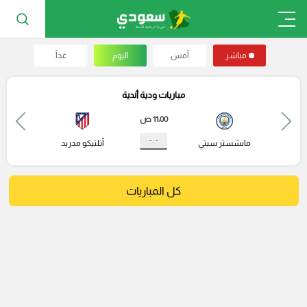
مباشر
أمس
اليوم
غداً
مباريات ودية أندية
11:00 ص
- : -
مانشستر سيتي
أتلتيكو مدريد
كل المباريات