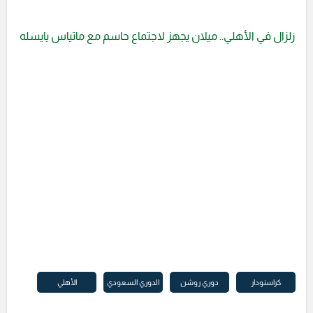
زلزال في الأهلي.. ميلان يجهز لاجتماع حاسم مع ماتياس يايسله
كراسنودار
دوري روشن
الدوري السعودي
الأهلي