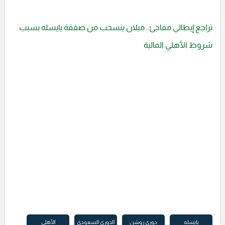
تراجع إيطالي مفاجئ.. ميلان ينسحب من صفقة يايسله بسبب
شروط الأهلي المالية
يايسله
دوري روشن
الدوري السعودي
الأهلي