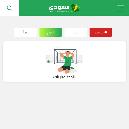
مباشر
أمس
اليوم
غداً