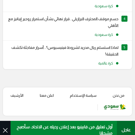
كرة سعودية
4
حسم موقف المحترف البرازيلي.. قرار نهائي بشأن استمرار روجير إيبانيز مع
الأهلي
كرة سعودية
5
لماذا استسلم ريال مدريد لشروط فينيسيوس؟.. أسرار مفاجئة تكشف
الحقيقة!
كرة عالمية
من نحن
سياسة الإستخدام
اعلن معنا
الأرشيف
أول تعليق من فابينيو بعد إعلان رحيله عن الاتحاد: سأصبح
عاجل
مشجعًا