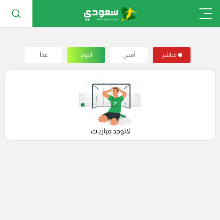
مباشر
أمس
اليوم
غداً