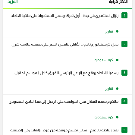
الأكثر قراءة
المزيد
1
زلزال استثماري في جدة.. أول تحرك رسمي للاستحواذ على ملكية الاتحاد
تقارير
2
بديل كريستيانو رونالدو .. الأهلي ينافس النصر على صفقة عالمية كبرى
كرة سعودية
3
رسميا | الاتحاد يوقع مع الراعي الرئيسي للفريق خلال الموسم المقبل
تقارير
4
مالكوم يصدم الهلال قبل الموافقة على الرحيل إلى هذا النادي السعودي
كرة سعودية
5
بعد ارتباطه بالزعيم .. ساني يحسم موقفه من عرض الهلال في الصيفية