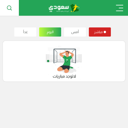
مباشر
أمس
اليوم
غداً