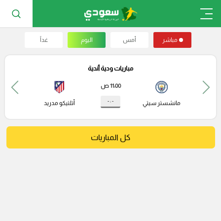
مباشر
أمس
اليوم
غداً
مباريات ودية أندية
11:00 ص
- : -
مانشستر سيتي
أتلتيكو مدريد
كل المباريات