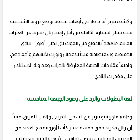
وكشف بيريز أنه خاطر في أوقات سابقة بوضع ثروته الشخصية
تحت خطر الخسارة الكاملة من أجل إنقاذ ريال مدريد من العثرات
المالية، متعهداً بالدفاع حتى الموت لكي تظل أصول النادي
الحقيقية والاقتصادية ملكاً للأعضاء وتورث لأبنائهم وأحفادهم،
واصفاً مقترحات الجبهة المعارضة بالخراب ومحاولة الاستيلاء
على مقدرات النادي.
لغة البطولات والرد على وعود الجبهة المنافسة
ودافع فلورنتينو بيريز عن السجل التدريبي والفني للفريق، مبيناً
أن ريال مدريد حقق خمسة عشر كأساً أوروبية مع العديد من
المدربين المختلفين بفضل تماشي الأجهزة الفنية مع ثقافة