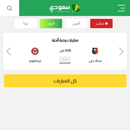
مباشر
أمس
اليوم
غداً
مباريات ودية أندية
9:00 ص
- : -
ستاد رين
برينتفورد
كل المباريات