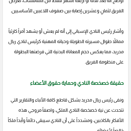
أوضح أنه بعد ثلاثة أو أربعة أشهر فقط من المنافسات، تعرض
الفريق لثمانٍ وعشرين إصابة بين صفوف اللاعبين الأساسيين.
وأشار رئيس النادي الإسباني إلى أنه لم يعش أو يشهد أمراً كارثياً
مماثلاً طوال مسيرته الطويلة وحياته المهنية كرئيس لنادي ريال
مدريد، مما يعكس حجم المعاناة البدنية التي فرضتها البطولة
على منظومة الفريق.
حقيقة خصخصة النادي وحماية حقوق الأعضاء
ونفى رئيس ريال مدريد بشكل قاطع كافة الأنباء والتقارير التي
تتحدث عن نية خصخصة النادي الملكي، واصفاً مروجي هذه
الأفكار بالكاذبين، ومشدداً على أن النادي سيبقى دائماً وأبداً ملكاً
خالصاً لأعضائه.