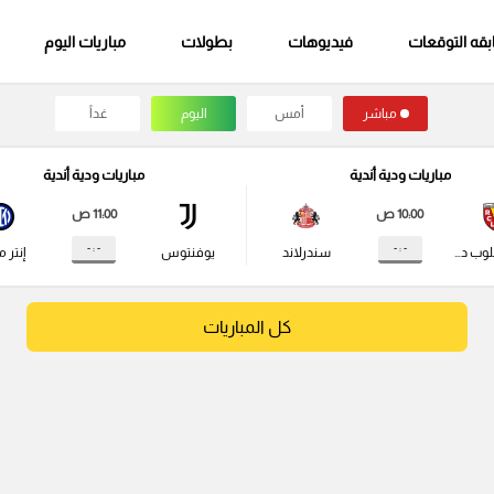
قه التوقعات
فيديوهات
بطولات
مباريات اليوم
مباشر
أمس
اليوم
غداً
مباريات ودية أندية
مباريات ودية أندية
10:00 ص
11:00 ص
- : -
- : -
راسينج كلوب دي لانس
سندرلاند
يوفنتوس
إنتر م
كل المباريات