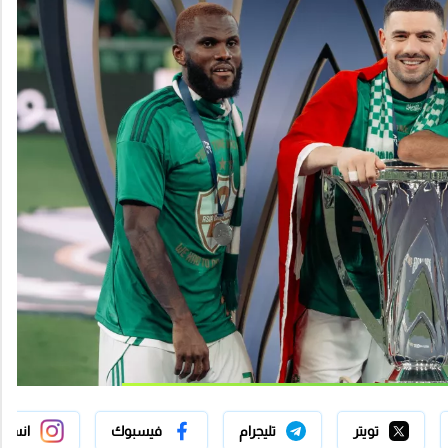
تويتر
تليجرام
فيسبوك
انستج