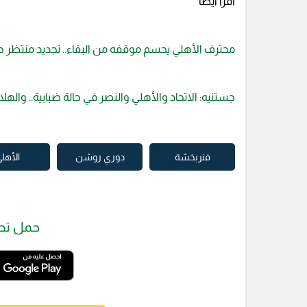
اقرأ أيضا
محترف الأهلي يحسم موقفه من البقاء.. تجديد منتظر حتى 9
جستنيه: الاتحاد والأهلي والنصر في حالة ضبابية.. والهلا
فنربخشة
دوري روشن
الأهل
حمل تط