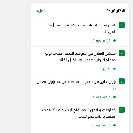
الأكثر قراءة
المزيد
1
النصر يتحرك لإنقاذ صفقة الاستحواذ بعد أزمة
الميركاتو
كرة سعودية
2
تشكيل الهلال في الموسم الجديد .. صدمة بونو
ومفاجأة نونيز تهددان مستقبل القائد
تقارير
3
زلزال إداري في النصر.. الاستغناء عن مسؤول برتغالي
بارز
كرة سعودية
4
خطوة جديدة من النصر تفتح الباب أمام التعاقدات
استعدادًا للموسم الجديد
كرة سعودية
رام
سناب شات