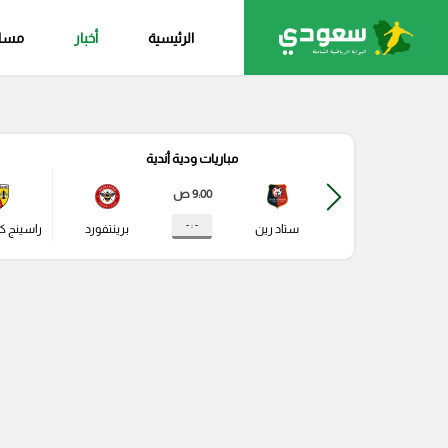
الرئيسية
أخبار
مساب
مباريات ودية أندية
9:00 ص
- : -
ستاد رين
برينتفورد