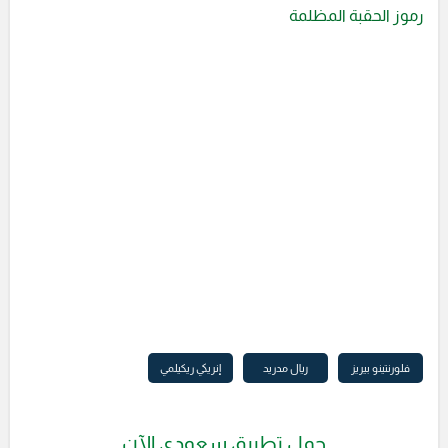
رموز الحقبة المظلمة
فلورنتينو بيريز
ريال مدريد
إنريكي ريكيلمي
حمل تطبيق سعودي الآن