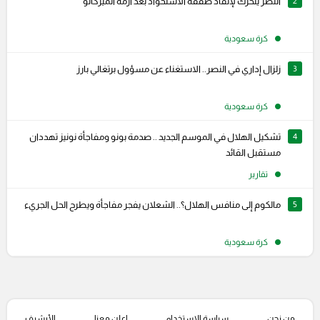
2
النصر يتحرك لإنقاذ صفقة الاستحواذ بعد أزمة الميركاتو
كرة سعودية
3
زلزال إداري في النصر.. الاستغناء عن مسؤول برتغالي بارز
كرة سعودية
4
تشكيل الهلال في الموسم الجديد .. صدمة بونو ومفاجأة نونيز تهددان
مستقبل القائد
تقارير
5
مالكوم إلى منافس الهلال؟.. الشعلان يفجر مفاجأة ويطرح الحل الجريء
كرة سعودية
من نحن
سياسة الإستخدام
اعلن معنا
الأرشيف