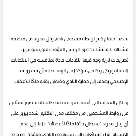
شهد اجتماع كبير لرابطة مشجعي نادي ريال مدريد في منطقة
قشتالة-لا مانتشا، بحضور الرئيس المؤقت فلورنتينو بيريز،
تصريحات نارية وجه فيها انتقادات حادة لمنافسه في الانتخابات
المقبلة إنريكي ريكلمي، مؤكدًا في الوقت ذاته أن مشروعه
الإصلاحي يهدف إلى حماية النادي وضمان بقائه ملكًا للأعضاء.
وخلال الفعالية التي أقيمت قرب مدينة طليطلة بحضور ممثلين
عن روابط المشجعين من مختلف مدن الإقليم، شدد بيريز على
أن ريال مدريد “سيظل دائمًا ملكًا لأعضائه”، داعيًا إلى عدم
الانسياق وراء الشائعات التي تستهدف النادي، ومؤكدًا ضرورة