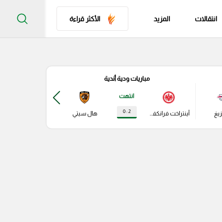
انتقالات
المزيد
الأكثر قراءة
مباريات ودية أندية
مباري
انتهت
2 : 0
زيغ
آينتراخت فرانكفورت
هال سيتي
باير ليفركوزن