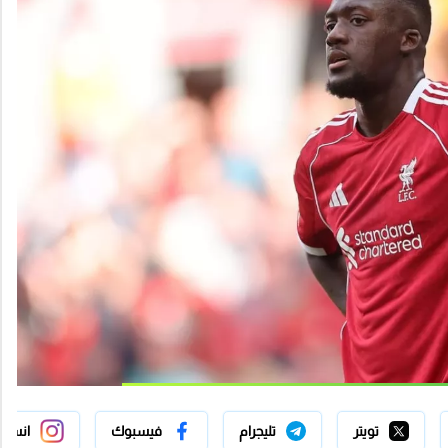
تويتر
تليجرام
فيسبوك
انستج