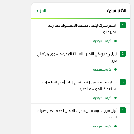
الأكثر قراءة
المزيد
1
النصر يتحرك لإنقاذ صفقة الاستحواذ بعد أزمة
الميركاتو
كرة سعودية
2
زلزال إداري في النصر.. الاستغناء عن مسؤول برتغالي
بارز
كرة سعودية
3
خطوة جديدة من النصر تفتح الباب أمام التعاقدات
استعدادًا للموسم الجديد
كرة سعودية
4
أول قرارت بوسيتش مدرب الأهلي الجديد بعد وصوله
لجدة
كرة سعودية
رام
سناب شات