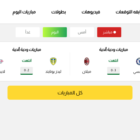
قه التوقعات
فيديوهات
بطولات
مباريات اليوم
مباشر
أمس
اليوم
غداً
مباريات ودية أندية
مباريات ودية أندية
انتهت
انتهت
2 : 0
3 : 0
لسي
ميلان
ليدز يونايتد
لايب
كل المباريات