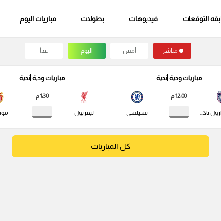
قه التوقعات
فيديوهات
بطولات
مباريات اليوم
مباشر
أمس
اليوم
غداً
مباريات ودية أندية
مباريات ودية أندية
12:00 م
1:30 م
- : -
- : -
جوهور دارول تاكزيم
تشيلسي
ليفربول
مونا
كل المباريات