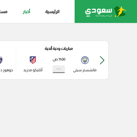
الرئيسية
أخبار
مساب
مباريات ودية أندية
11:00 ص
- : -
مانشستر سيتي
أتلتيكو مدريد