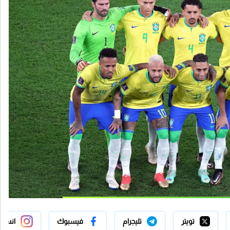
تويتر
تليجرام
فيسبوك
انستج