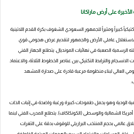
 الأخيرة على أرض ماراكانا
كتيكياً كبيراً ومثيراً للجمهور السعودي الشغوف بكرة القدم اللاتينية
 لاستغلال عاملي الأرض والجمهور لتقديم عرض هجومي قوي
لرسمية الصعبة في نهائيات المونديال. يتطلع الجهاز الفني
ت الانسجام والترابط التكتيكي بين عناصر الخطوط الثلاثة، والاعتماد
ومي العالي لبناء منظومة مرعبة قادرة على صدارة المشهد
.
ية الودية وهو يحمل طموحات كبيرة ورغبة واضحة في إثبات الذات
مريكا الشمالية والوسطى (الكونكاكاف). يتطلع المدرب الفني لبنما
اق عالمي بحجم المنتخب البرازيلي للوقوف بدقة على الثغرات
غلق المساحات والارتداد السريع بالهجمات المرتدة الخاطفة.