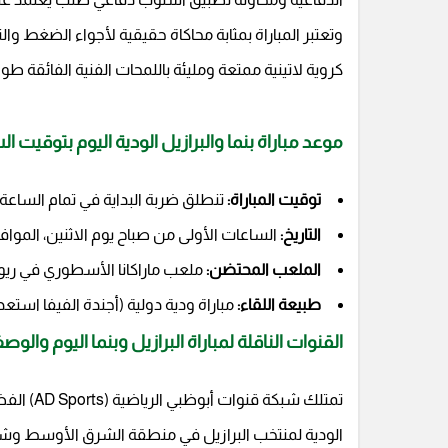
وتعتبر المباراة بمثابة محاكاة حقيقية لأجواء الضغط 
كروية لاتينية ممتعة ومليئة باللمحات الفنية الفائقة ط
موعد مباراة بنما والبرازيل الودية اليوم بتوقيت ا
توقيت المباراة:
تنطلق ضربة البداية في تمام الساعة 12:30 منتصف الليل - صباح يوم الاثنين بتوقيت مكة المكرمة
التاريخ:
الساعات الأولى من صباح يوم الاثنين، الموافق 1 يونيو 26
الملعب المحتضن:
ملعب ماراكانا الأسطوري في ريو 
طبيعة اللقاء:
مباراة ودية دولية (أجندة الفيفا استعداداً 
القنوات الناقلة لمباراة البرازيل وبنما اليوم والو
تمتلك شبك
الودية لمنتخب البرازيل في منطقة الشرق الأوسط وشمال