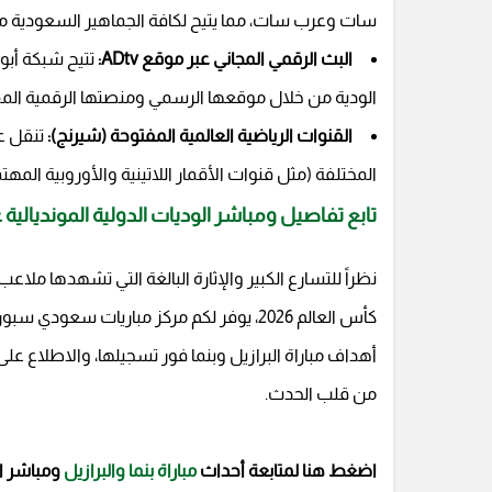
سات وعرب سات، مما يتيح لكافة الجماهير السعودية متا
البث الرقمي المجاني عبر موقع ADtv:
تتيح شبكة أبوظ
الودية من خلال موقعها الرسمي ومنصتها الرقمية المفتو
القنوات الرياضية العالمية المفتوحة (شيرنج):
تنقل عد
المختلفة (مثل قنوات الأقمار اللاتينية والأوروبية المه
تابع تفاصيل ومباشر الوديات الدولية المونديال
نظراً للتسارع الكبير والإثارة البالغة التي تشهدها ملا
كأس العالم 2026، يوفر لكم مركز مباريات سع
أهداف مباراة البرازيل وبنما فور تسجيلها، والاطلاع على
من قلب الحدث.
اضغط هنا لمتابعة أحداث
مباراة بنما والبرازيل
ومباشر ا