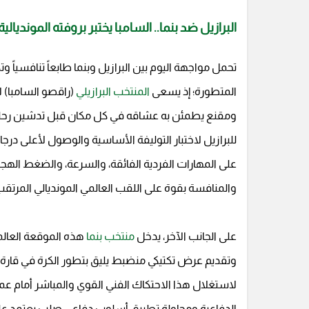
البرازيل ضد بنما.. السامبا يختبر بروفته المونديالية
تحمل مواجهة اليوم بين البرازيل وبنما طابعاً تنافسياً وت
المتطورة؛ إذ يسعى
المنتخب البرازيلي
(راقصو السامبا)
ومقنع يطمئن به عشاقه في كل مكان قبل تدشين رحلته ا
للبرازيل لاختبار التوليفة الأساسية والوصول لأعلى درجا
على المهارات الفردية الفائقة، والسرعة، والضغط الهج
والمنافسة بقوة على اللقب العالمي المونديالي المرتقب
على الجانب الآخر، يدخل
منتخب بنما
هذه الموقعة العالم
وتقديم عرض تكتيكي منضبط يليق بتطور الكرة في قارة أ
لاستغلال هذا الاحتكاك الفني القوي والمباشر أمام عمل
الدفاعية ومحاولة تطبيق أسلوب دفاعي صلب يعتمد على 