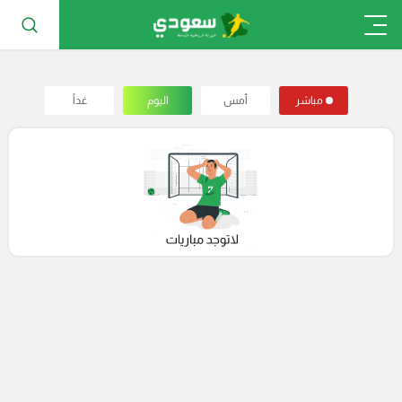
مباشر
أمس
اليوم
غداً