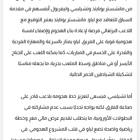
من مانشستر يونايتد وتشيلسي وليفربول أنفسهم في مقدمة
السباق للتعاقد مع لياو. مانشستر يونايتد يعتبر التوقيع مع
اللاعب البرتغالي فرصة لإعادة بناء الهجوم وإضفاء لمسة
هجومية قوية على الفريق. لياو يمتاز بالسرعة والمهارة الفردية
والقدرة على الحسم في المباريات، كما يمكنه اللعب على الجناح
الأيسر أو في مناطق وسط الملعب بحرية، ما يجعله مناسبًا
لتشكيلة الشياطين الحمر الحالية.
أما تشيلسي، فيسعى لتعزيز خط هجومه بلاعب قادر على
صناعة الفارق، لكنه يواجه تحديًا بسبب عدم مشاركته في
البطولات الأوروبية، ما يتطلب تقديم عرض مالي مغرٍ وخطة
رياضية واضحة تضع لياو في قلب المشروع الهجومي. في
المقابل، يوفّر ليفربول فرصة مميزة للبرتغالي، خصوصًا بعد رحيل