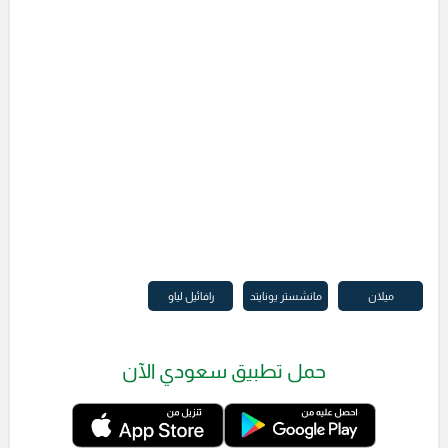
ميلان
مانشستر يونايتد
رافائيل لياو
حمل تطبيق سعودي الآن