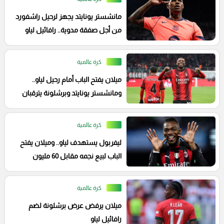
مانشستر يونايتد يجهز لرحيل راشفورد
من أجل صفقة مدوية.. رافائيل لياو
على رأس الأه
كرة عالمية
ميلان يفتح الباب أمام رحيل لياو..
ومانشستر يونايتد وبرشلونة يترقبان
كرة عالمية
ليفربول يستهدف لياو.. وميلان يفتح
الباب لبيع نجمه مقابل 60 مليون
إسترليني
كرة عالمية
ميلان يرفض عرض برشلونة لضم
رافائيل لياو