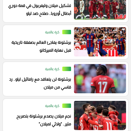
تشكيل ميلان وليفربول في قمة دوري
أبطال أوروبا.. صلاح ضد لياو
كرة عالمية
برشلونة يفاجئ العالم بصفقة تاريخية
قبل نهاية الميركاتو
كرة عالمية
برشلونة لن يتعاقد مع رافائيل لياو.. رد
قاسي من ميلان
كرة عالمية
نجم ميلان يصدم برشلونة بتصريح
مثير.. "ولائي لميلان"