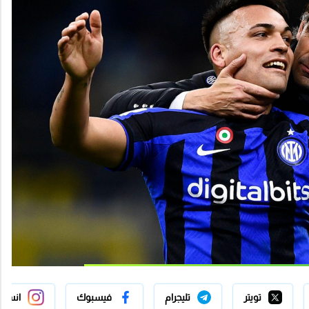
تويتر
تليجرام
فيسبوك
انستج