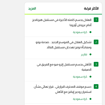
الأكثر قراءة
المزيد
1
الهلال يحسم كلمته الأخيرة في مستقبل هيرنانديز
أمام عروض أوروبا
كرة سعودية
2
تشكيل الهلال في الموسم الجديد .. صدمة بونو
ومفاجأة نونيز تهددان مستقبل القائد
تقارير
3
الأهلي يحسم مستقبل إنزو ميو مع الفريق في
الصيفية
كرة سعودية
4
حسم موقف المحترف البرازيلي.. قرار نهائي بشأن
استمرار روجير إيبانيز مع الأهلي
كرة سعودية
رام
سناب شات