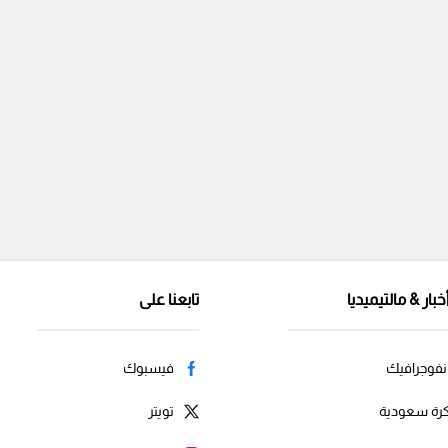
خبار & مالتيميديا
تابعنا على
نفوجرافيك
فيسبوك
رة سعودية
تويتر