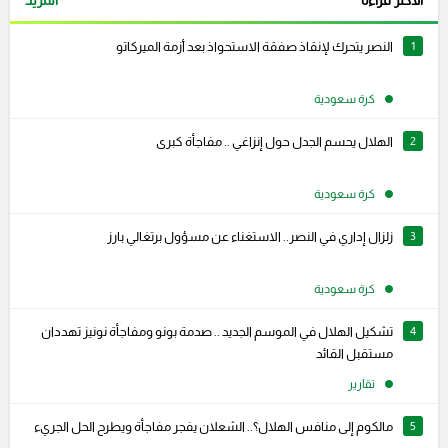
الأكثر قراءة
المزيد
1
النصر يتحرك لإنقاذ صفقة الاستحواذ بعد أزمة الميركاتو
كرة سعودية
2
الهلال يحسم الجدل حول إنزاغي .. مفاجأة كبرى
كرة سعودية
3
زلزال إداري في النصر.. الاستغناء عن مسؤول برتغالي بارز
كرة سعودية
4
تشكيل الهلال في الموسم الجديد .. صدمة بونو ومفاجأة نونيز تهددان
مستقبل القائد
تقارير
5
مالكوم إلى منافس الهلال؟.. الشعلان يفجر مفاجأة ويطرح الحل الجريء