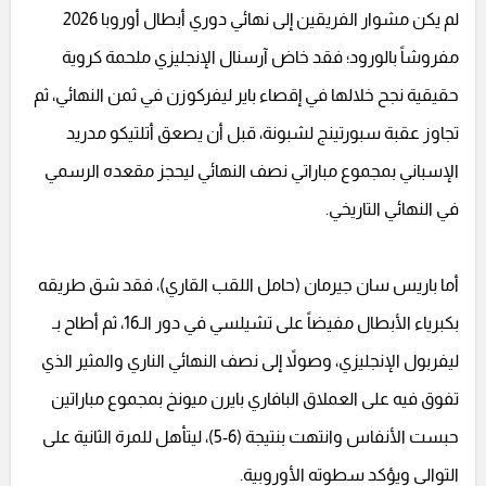
لم يكن مشوار الفريقين إلى نهائي دوري أبطال أوروبا 2026
مفروشاً بالورود؛ فقد خاض آرسنال الإنجليزي ملحمة كروية
حقيقية نجح خلالها في إقصاء باير ليفركوزن في ثمن النهائي، ثم
تجاوز عقبة سبورتينج لشبونة، قبل أن يصعق أتلتيكو مدريد
الإسباني بمجموع مباراتي نصف النهائي ليحجز مقعده الرسمي
في النهائي التاريخي.
أما باريس سان جيرمان (حامل اللقب القاري)، فقد شق طريقه
بكبرياء الأبطال مفيضاً على تشيلسي في دور الـ16، ثم أطاح بـ
ليفربول الإنجليزي، وصولاً إلى نصف النهائي الناري والمثير الذي
تفوق فيه على العملاق البافاري بايرن ميونخ بمجموع مباراتين
حبست الأنفاس وانتهت بنتيجة (6-5)، ليتأهل للمرة الثانية على
التوالي ويؤكد سطوته الأوروبية.