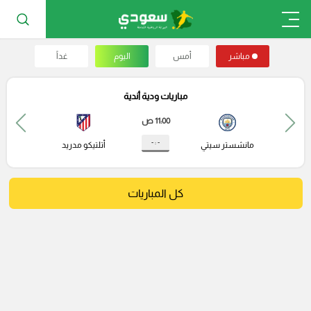
مباشر
أمس
اليوم
غداً
مباريات ودية أندية
11:00 ص
- : -
مانشستر سيتي
أتلتيكو مدريد
كل المباريات