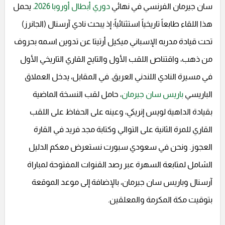
سان جيرمان الفرنسي في نهائي
دوري أبطال أوروبا 2026.
يحمل
هذا اللقاء طابعاً تاريخياً استثنائياً؛ إذ يبحث نادي آرسنال (الجانرز)
تحت قيادة مدربه الإسباني ميكيل أرتيتا عن تدوين اسمه بحروف
من ذهب، واقتناص اللقب الأول والتايج القاري التاريخي الأول
في مسيرة النادي اللندني العريق. في المقابل، يدخل العملاق
الباريسي
باريس سان جيرمان
، حامل لقب النسخة الماضية
بقيادة الداهية لويس إنريكي، وعينه على الحفاظ على اللقب
القاري للمرة الثانية على التوالي وكتابة مجد فريد في القارة
العجوز. ونحن في سعودي سبورت نستعرض معكم الدليل
الشامل لمتابعة السهرة عبر رصد القنوات المفتوحة لمباراة
آرسنال وباريس سان جيرمان، بالإضافة إلى موعد الموقعة
بتوقيت مكة المكرمة والمعلقين.