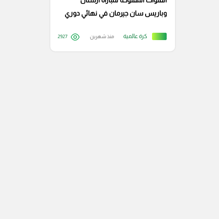
القنوات المفتوحة لمباراة آرسنال
وباريس سان جيرمان في نهائي دوري
أبطال أوروبا
كرة عالمية
منذ شهرين
2927