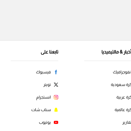
خبار & مالتيميديا
تابعنا على
نفوجرافيك
فيسبوك
رة سعودية
تويتر
رة عربية
انستجرام
رة عالمية
سناب شات
قارير
يوتيوب