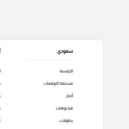
سعودي
أ
الرئيسية
ا
مسابقة التوقعات
ك
أخبار
ك
فيديوهات
ك
بطولات
ت